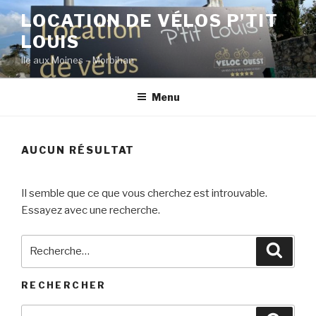
Aller
LOCATION DE VÉLOS P'TIT
au
LOUIS
contenu
principal
Île aux Moines – Morbihan
Menu
AUCUN RÉSULTAT
Il semble que ce que vous cherchez est introuvable.
Essayez avec une recherche.
Recherche
Reche
pour
:
RECHERCHER
Recherche