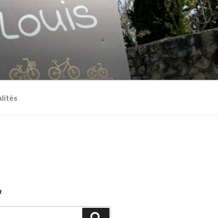
S
lités
R
Recherche