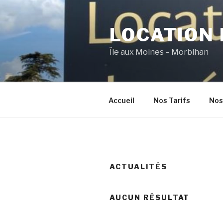
Aller
au
LOCATION 
contenu
principal
Île aux Moines – Morbihan
Accueil
Nos Tarifs
Nos
ACTUALITÉS
AUCUN RÉSULTAT